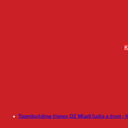
Prejsť
na
obsah
K
Teambuilding členov OZ Mladí ľudia a život – 1