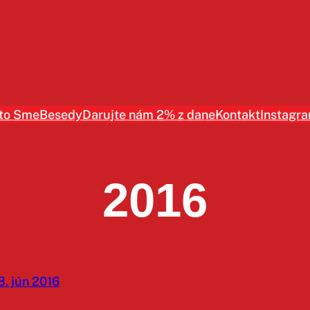
to Sme
Besedy
Darujte nám 2% z dane
Kontakt
Instagr
2016
8. jún 2016