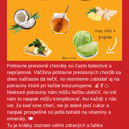
Pohlavne prenosné choroby sú často bolestivé a
nepríjemné. Väčšina pohlavne prenosných chorôb sa
dnes našťastie dá liečiť, no nesmieme zabúdať aj na
potraviny ktoré pri liečbe konzumujeme. 🍎🥬🍊
Niektoré potraviny nám môžu liečbu uľahčiť, no iné
nám to naopak môžu komplikovať. Asi každý z nás
vie, že keď sme chorí, nie je dobré jesť cukor a
naopak prospešné sú jedlá bohaté na vitamíny a
minerály. 🍽
Tu je krátky zoznam veľmi zdravých a ľahko