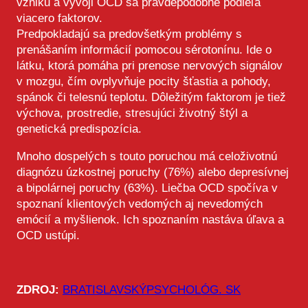
vzniku a vývoji OCD sa pravdepodobne podieľa
viacero faktorov.
Predpokladajú sa predovšetkým problémy s
prenášaním informácií pomocou sérotonínu. Ide o
látku, ktorá pomáha pri prenose nervových signálov
v mozgu, čím ovplyvňuje pocity šťastia a pohody,
spánok či telesnú teplotu. Dôležitým faktorom je tiež
výchova, prostredie, stresujúci životný štýl a
genetická predispozícia.
Mnoho dospelých s touto poruchou má celoživotnú
diagnózu úzkostnej poruchy (76%) alebo depresívnej
a bipolárnej poruchy (63%). Liečba OCD spočíva v
spoznaní klientových vedomých aj nevedomých
emócií a myšlienok. Ich spoznaním nastáva úľava a
OCD ustúpi.
ZDROJ:
BRATISLAVSKÝPSYCHOLÓG. SK