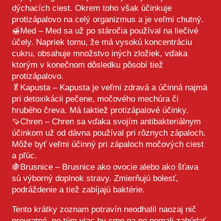
dýchacích ciest. Okrem toho však účinkuje
protizápalovo na celý organizmus a je veľmi chutný.
🍯Med – Med sa už po stáročia používal na liečivé
účely. Napriek tomu, že má vysokú koncentráciu
cukru, obsahuje množstvo iných zložiek, vďaka
ktorým v konečnom dôsledku pôsobí tiež
protizápalovo.
🥬Kapusta – Kapusta je veľmi zdravá a účinná najmä
pri detoxikácii pečene, močového mechúra či
hrubého čreva. Má taktiež protizápalové účinky.
🍠Chren – Chren sa vďaka svojím antibakteriálnym
účinkom už od dávna používal pri rôznych zápaloch.
Môže byť veľmi účinný pri zápaloch močových ciest
a pľúc.
🍇Brusnice – Brusnice ako ovocie alebo ako šťava
sú výborný doplnok stravy. Zmierňujú bolesť,
podráždenie a tiež zabíjajú baktérie.
Tento krátky zoznam potravín neodhalil naozaj nič
prevratné, no tým viac by sme na ne nemali zabúdať.