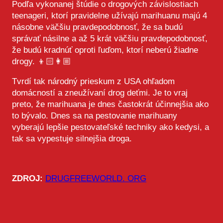
Podľa vykonanej štúdie o drogových závislostiach
teenageri, ktorí pravidelne užívajú marihuanu majú 4
násobne väčšiu pravdepodobnosť, že sa budú
správať násilne a až 5 krát väčšiu pravdepodobnosť,
že budú kradnúť oproti ľuďom, ktorí neberú žiadne
drogy. 👦🏻👩🏼
Tvrdí tak národný prieskum z USA ohľadom
domácností a zneužívaní drog deťmi. Je to vraj
preto, že marihuana je dnes častokrát účinnejšia ako
to bývalo. Dnes sa na pestovanie marihuany
vyberajú lepšie pestovateľské techniky ako kedysi, a
tak sa vypestuje silnejšia droga.
ZDROJ:
DRUGFREEWORLD. ORG