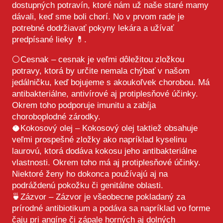
dostupných potravín, ktoré nám už naše staré mamy
dávali, keď sme boli chorí. No v prvom rade je
potrebné dodržiavať pokyny lekára a užívať
predpísané lieky 💊.
⚪️Cesnak – cesnak je veľmi dôležitou zložkou
potravy, ktorá by určite nemala chýbať v našom
jedálničku, keď bojujeme s akoukoľvek chorobou. Má
antibakteriálne, antivírové aj protiplesňové účinky.
Okrem toho podporuje imunitu a zabíja
choroboplodné zárodky.
🥥Kokosový olej – Kokosový olej taktiež obsahuje
veľmi prospešné zložky ako napríklad kyselinu
laurovú, ktorá dodáva kokosu jeho antibakteriálne
vlastnosti. Okrem toho má aj protiplesňové účinky.
Niektoré ženy ho dokonca používajú aj na
podráždenú pokožku či genitálne oblasti.
🍵Zázvor – Zázvor je všeobecne pokladaný za
prírodné antibiotikum a podáva sa napríklad vo forme
čaju pri angíne či zápale horných aj dolných