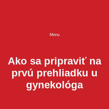
Prejsť
na
obsah
Menu
Ako sa pripraviť na
prvú prehliadku u
gynekológa