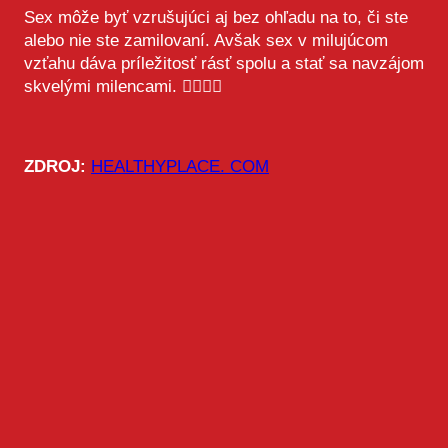
Sex môže byť vzrušujúci aj bez ohľadu na to, či ste
alebo nie ste zamilovaní. Avšak sex v milujúcom
vzťahu dáva príležitosť rásť spolu a stať sa navzájom
skvelými milencami. 👩‍❤️‍💋‍👨
ZDROJ:
HEALTHYPLACE. COM