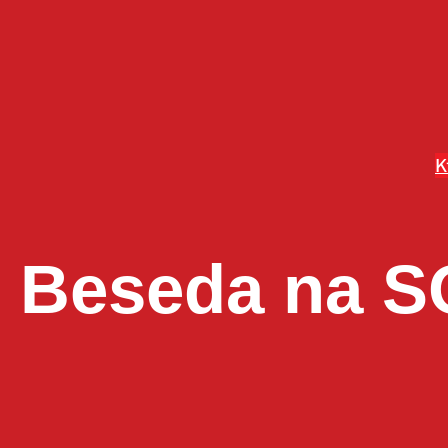
Prejsť
na
obsah
K
Beseda na S