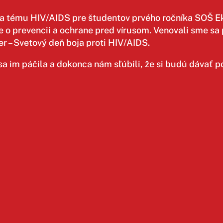
 na tému HIV/AIDS pre študentov prvého ročníka SOŠ E
avne o prevencii a ochrane pred vírusom. Venovali sme 
 – Svetový deň boja proti HIV/AIDS.
a im páčila a dokonca nám sľúbili, že si budú dávať p