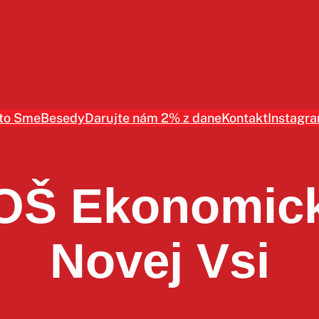
to Sme
Besedy
Darujte nám 2% z dane
Kontakt
Instagr
OŠ Ekonomicke
Novej Vsi