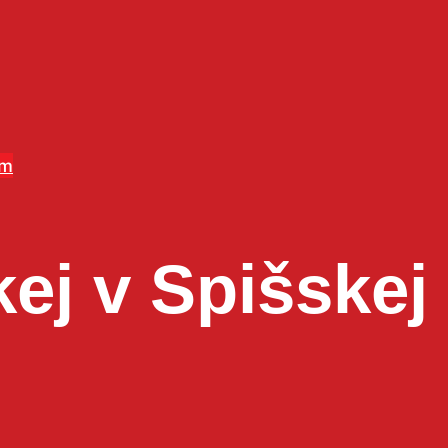
am
j v Spišskej