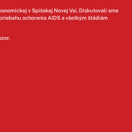
konomickej v Spišskej Novej Vsi. Diskutovali sme
sa priebehu ochorenia AIDS a všetkým štádiám
ozor.