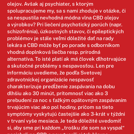
olejov. Avšak aj psychiater, s ktorým
spolupracujeme my, sa s nami zhoduje v otázke, či
sa nespustila nevhodná módna vlna CBD olejov
a výrobkov? Pri liečení psychotický porúch (napr.
schizofrénia), úzkostných stavov, či epileptických
problémov je stále veľmi dôležité dať na rady
lekára a CBD môže byť po porade s odborníkom
vhodná doplnková liečba resp. prírodná
alternatíva. To isté platí ak má človek dlhotrvajúce
a skutočné problémy s nespavosťou. Len pre
informáciu uvedieme, že podľa Svetovej
zdravotníckej organizácie nespavosť
charakterizuje predĺženie zaspávania na dobu
dlhšiu ako 30 minút, prítomnosť viac ako 3
prebudení za noc s ťažkým opätovným zaspávaním
trvajúcim viac ako pol hodiny, pričom sa tieto
symptómy vyskytujú častejšie ako 3-krát v týždni
v trvaní vyše mesiaca. Je teda dôležité uvedomiť
si, aby sme pri každom „trošku zle som sa vyspal“