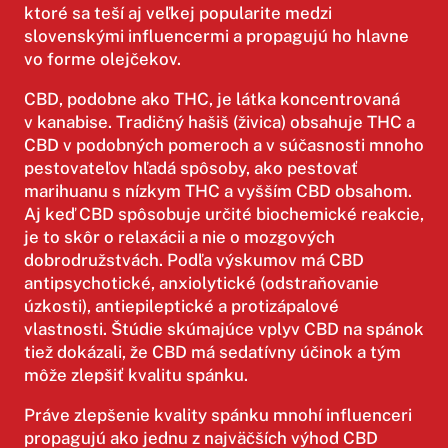
ktoré sa teší aj veľkej popularite medzi
slovenskými influencermi a propagujú ho hlavne
vo forme olejčekov.
CBD, podobne ako THC, je látka koncentrovaná
v kanabise. Tradičný hašiš (živica) obsahuje THC a
CBD v podobných pomeroch a v súčasnosti mnoho
pestovateľov hľadá spôsoby, ako pestovať
marihuanu s nízkym THC a vyšším CBD obsahom.
Aj keď CBD spôsobuje určité biochemické reakcie,
je to skôr o relaxácii a nie o mozgových
dobrodružstvách. Podľa výskumov má CBD
antipsychotické, anxiolytické (odstraňovanie
úzkosti), antiepileptické a protizápalové
vlastnosti. Štúdie skúmajúce vplyv CBD na spánok
tiež dokázali, že CBD má sedatívny účinok a tým
môže zlepšiť kvalitu spánku.
Práve zlepšenie kvality spánku mnohí influenceri
propagujú ako jednu z najväčších výhod CBD