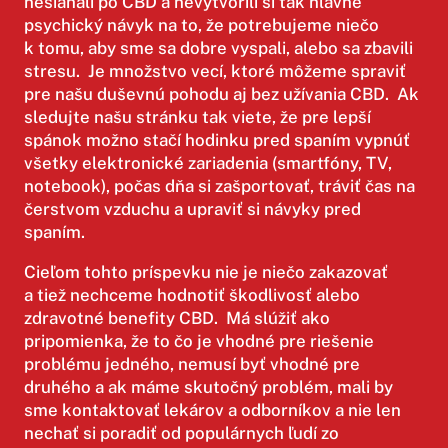
nesiahali po CBD a nevytvorili si tak hlavne
psychický návyk na to, že potrebujeme niečo
k tomu, aby sme sa dobre vyspali, alebo sa zbavili
stresu. Je množstvo vecí, ktoré môžeme spraviť
pre našu duševnú pohodu aj bez užívania CBD. Ak
sledujte našu stránku tak viete, že pre lepší
spánok možno stačí hodinku pred spaním vypnúť
všetky elektronické zariadenia (smartfóny, TV,
notebook), počas dňa si zašportovať, tráviť čas na
čerstvom vzduchu a upraviť si návyky pred
spaním.
Cieľom tohto príspevku nie je niečo zakazovať
a tiež nechceme hodnotiť škodlivosť alebo
zdravotné benefity CBD. Má slúžiť ako
pripomienka, že to čo je vhodné pre riešenie
problému jedného, nemusí byť vhodné pre
druhého a ak máme skutočný problém, mali by
sme kontaktovať lekárov a odborníkov a nie len
nechať si poradiť od populárnych ľudí zo