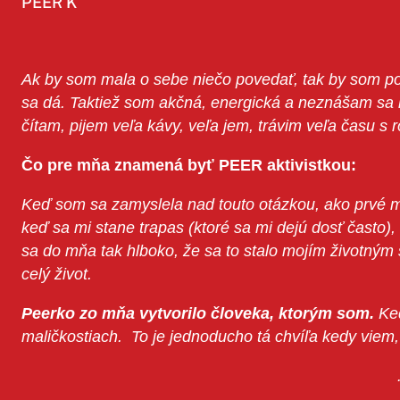
PEER K
Ak by som mala o sebe niečo povedať, tak by som pove
sa dá. Taktiež som akčná, energická a neznášam sa n
čítam, pijem veľa kávy, veľa jem, trávim veľa času s 
Čo pre mňa znamená byť PEER aktivistkou:
Keď som sa zamyslela nad touto otázkou, ako prvé 
keď sa mi stane trapas (ktoré sa mi dejú dosť často
sa do mňa tak hlboko, že sa to stalo mojím životným 
celý život.
Peerko zo mňa vytvorilo človeka, ktorým som.
Ke
maličkostiach.
To je jednoducho tá chvíľa kedy viem, 
…pretože…raz si peerkač