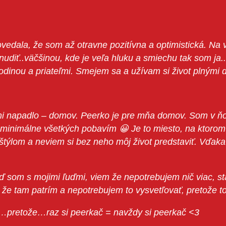
dala, že som až otravne pozitívna a optimistická. Na vš
udiť..väčšinou, kde je veľa hluku a smiechu tak som ja.
rodinou a priateľmi. Smejem sa a užívam si život plnými 
mi napadlo – domov.
Peerko je pre mňa domov.
Som v ň
), minimálne všetkých pobavím 😀
Je to miesto, na ktorom
štýlom a neviem si bez neho môj život predstaviť.
Vďaka 
ď som s mojimi ľuďmi, viem že nepotrebujem nič viac, sta
že tam patrím a nepotrebujem to vysvetľovať, pretože to 
 = navždy si peerkač <3