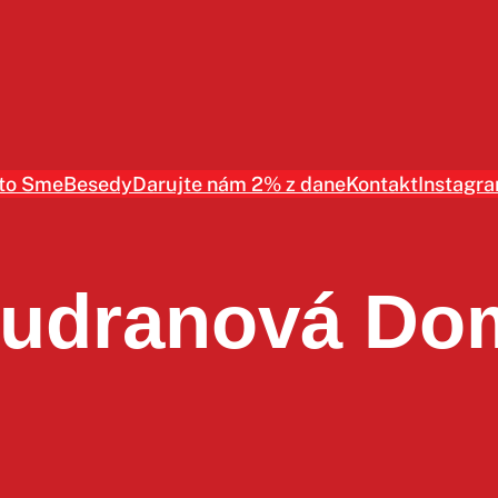
to Sme
Besedy
Darujte nám 2% z dane
Kontakt
Instagr
udranová Do