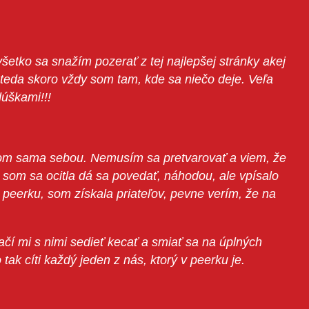
etko sa snažím pozerať z tej najlepšej stránky akej
.teda skoro vždy som tam, kde sa niečo deje. Veľa
dúškami!!!
om sama sebou.
Nemusím sa pretvarovať a viem, že
 som sa ocitla dá sa povedať, náhodou, ale vpísalo
peerku, som získala priateľov, pevne verím, že na
čí mi s nimi sedieť kecať a smiať sa na úplných
tak cíti každý jeden z nás, ktorý v peerku je.