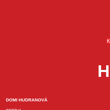
Prejsť
na
obsah
K
H
DOMI HUDRANOVÁ