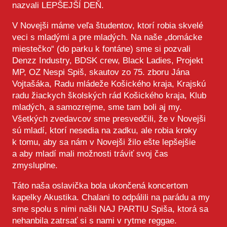
nazvali LEPŠEJŠÍ DEŇ.
V Novejši máme veľa študentov, ktorí robia skvelé
veci s mladými a pre mladých. Na naše „domácke
miestečko“ (do parku k fontáne) sme si pozvali
Denzz Industry, BDSK crew, Black Ladies, Projekt
MP, OZ Nespi Spiš, skautov zo 75. zboru Jána
Vojtašáka, Radu mládeže Košického kraja, Krajskú
radu žiackych školských rád Košického kraja, Klub
mladých, a samozrejme, sme tam boli aj my.
Všetkých zvedavcov sme presvedčili, že v Novejši
sú mladí, ktorí nesedia na zadku, ale robia kroky
k tomu, aby sa nám v Novejši žilo ešte lepšejšie
a aby mladí mali možnosti tráviť svoj čas
zmysluplne.
Táto naša oslavička bola ukončená koncertom
kapelky Akustika. Chalani to odpálili na parádu a my
sme spolu s nimi našli NAJ PARTIU Spiša, ktorá sa
nehanbila zatrsať si s nami v rytme reggae.