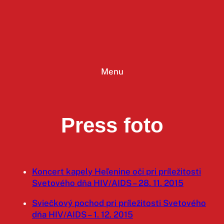
Prejsť
na
obsah
Menu
Press foto
Koncert kapely Heľenine oči pri príležitosti
Svetového dňa HIV/AIDS – 28. 11. 2015
Sviečkový pochod pri príležitosti Svetového
dňa HIV/AIDS – 1. 12. 2015