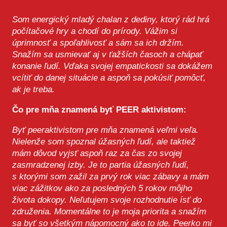
Som energický mladý chalan z dediny, ktorý rád hrá
počítačové hry a chodí do prírody. Vážim si
úprimnosť a spoľahlivosť a sám sa ich držím.
Snažím sa usmievať aj v ťažších časoch a chápať
konanie ľudí. Vďaka svojej empatickosti sa dokážem
vcítiť do danej situácie a aspoň sa pokúsiť pomôcť,
ak je treba.
Čo pre mňa znamená byť PEER aktivistom:
Byť peeraktivistom pre mňa znamená veľmi veľa.
Nielenže som spoznal úžasných ľudí, ale taktiež
mám dôvod vyjsť aspoň raz za čas zo svojej
zasmradzenej izby. Je to partia úžasných ľudí,
s ktorými som zažil za prvý rok viac zábavy a mám
viac zážitkov ako za posledných 5 rokov môjho
života dokopy. Neľutujem svoje rozhodnutie ísť do
združenia. Momentálne to je moja priorita a snažím
sa byť so všetkým nápomocný ako to ide. Peerko mi