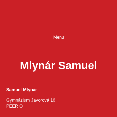
Prejsť
na
obsah
Menu
Mlynár Samuel
Samuel Mlynár
Gymnázium Javorová 16
PEER O