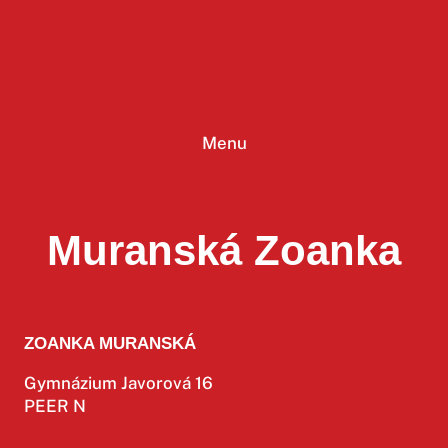
Prejsť
na
obsah
Menu
Muranská Zoanka
ZOANKA MURANSKÁ
Gymnázium Javorová 16
PEER N