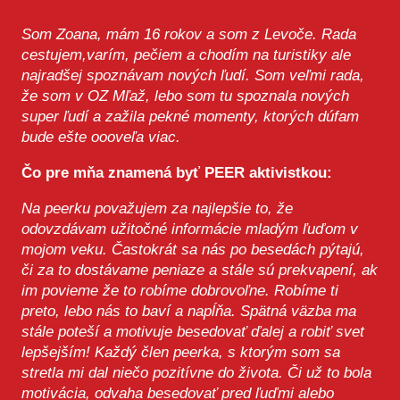
Som Zoana, mám 16 rokov a som z Levoče. Rada
cestujem,varím, pečiem a chodím na turistiky ale
najradšej spoznávam nových ľudí. Som veľmi rada,
že som v OZ Mľaž, lebo som tu spoznala nových
super ľudí a zažila pekné momenty, ktorých dúfam
bude ešte oooveľa viac.
Čo pre mňa znamená byť PEER aktivistkou:
Na peerku považujem za najlepšie to, že
odovzdávam užitočné informácie mladým ľuďom v
mojom veku. Častokrát sa nás po besedách pýtajú,
či za to dostávame peniaze a stále sú prekvapení, ak
im povieme že to robíme dobrovoľne. Robíme ti
preto, lebo nás to baví a napĺňa. Spätná väzba ma
stále poteší a motivuje besedovať ďalej a robiť svet
lepšejším! Každý člen peerka, s ktorým som sa
stretla mi dal niečo pozitívne do života. Či už to bola
motivácia, odvaha besedovať pred ľuďmi alebo