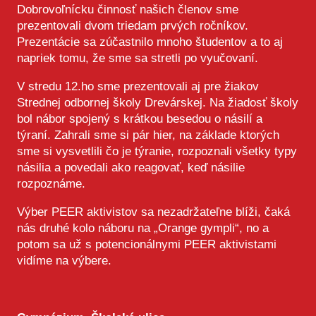
Dobrovoľnícku činnosť našich členov sme
prezentovali dvom triedam prvých ročníkov.
Prezentácie sa zúčastnilo mnoho študentov a to aj
napriek tomu, že sme sa stretli po vyučovaní.
V stredu 12.ho sme prezentovali aj pre žiakov
Strednej odbornej školy Drevárskej. Na žiadosť školy
bol nábor spojený s krátkou besedou o násilí a
týraní. Zahrali sme si pár hier, na základe ktorých
sme si vysvetlili čo je týranie, rozpoznali všetky typy
násilia a povedali ako reagovať, keď násilie
rozpoznáme.
Výber PEER aktivistov sa nezadržateľne blíži, čaká
nás druhé kolo náboru na „Orange gympli“, no a
potom sa už s potencionálnymi PEER aktivistami
vidíme na výbere.