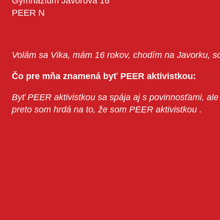
Gymnázium Javorová 16
PEER N
Volám sa Vika, mám 16 rokov, chodím na Javorku
Čo pre mňa znamená byť PEER aktivistkou:
Byť PEER aktivistkou sa spája aj s povinnosťami, ale
preto som hrdá na to, že som PEER aktivistkou .