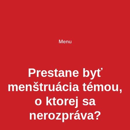
Prejsť
na
obsah
Menu
Prestane byť
menštruácia témou,
o ktorej sa
nerozpráva?