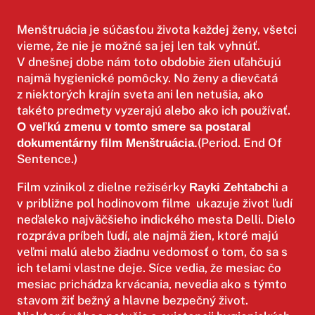
Menštruácia je súčasťou života každej ženy, všetci
vieme, že nie je možné sa jej len tak vyhnúť.
V dnešnej dobe nám toto obdobie žien uľahčujú
najmä hygienické pomôcky. No ženy a dievčatá
z niektorých krajín sveta ani len netušia, ako
takéto predmety vyzerajú alebo ako ich používať.
O veľkú zmenu v tomto smere sa postaral
(Period. End Of
dokumentárny film Menštruácia.
Sentence.)
Film vzinikol z dielne režisérky
a
Rayki Zehtabchi
v približne pol hodinovom filme ukazuje život ľudí
neďaleko najväčšieho indického mesta Delli. Dielo
rozpráva príbeh ľudí, ale najmä žien, ktoré majú
veľmi malú alebo žiadnu vedomosť o tom, čo sa s
ich telami vlastne deje. Síce vedia, že mesiac čo
mesiac prichádza krvácania, nevedia ako s týmto
stavom žiť bežný a hlavne bezpečný život.