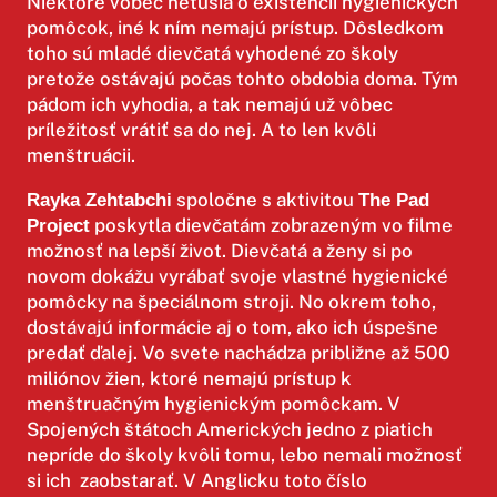
Niektoré vôbec netušia o existencii hygienických
pomôcok, iné k ním nemajú prístup. Dôsledkom
toho sú mladé dievčatá vyhodené zo školy
pretože ostávajú počas tohto obdobia doma. Tým
pádom ich vyhodia, a tak nemajú už vôbec
príležitosť vrátiť sa do nej. A to len kvôli
menštruácii.
spoločne s aktivitou
Rayka Zehtabchi
The Pad
poskytla dievčatám zobrazeným vo filme
Project
možnosť na lepší život. Dievčatá a ženy si po
novom dokážu vyrábať svoje vlastné hygienické
pomôcky na špeciálnom stroji. No okrem toho,
dostávajú informácie aj o tom, ako ich úspešne
predať ďalej. Vo svete nachádza približne až 500
miliónov žien, ktoré nemajú prístup k
menštruačným hygienickým pomôckam. V
Spojených štátoch Amerických jedno z piatich
nepríde do školy kvôli tomu, lebo nemali možnosť
si ich zaobstarať. V Anglicku toto číslo