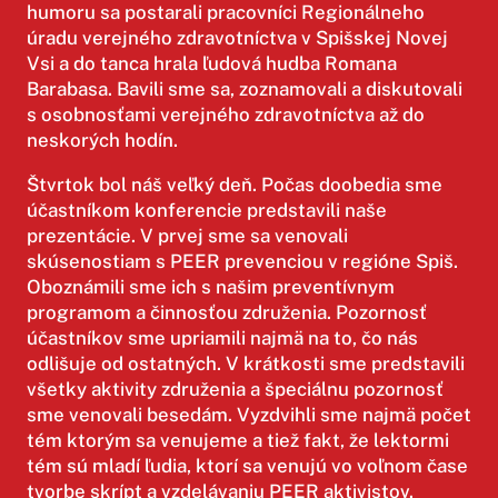
humoru sa postarali pracovníci Regionálneho
úradu verejného zdravotníctva v Spišskej Novej
Vsi a do tanca hrala ľudová hudba Romana
Barabasa. Bavili sme sa, zoznamovali a diskutovali
s osobnosťami verejného zdravotníctva až do
neskorých hodín.
Štvrtok bol náš veľký deň. Počas doobedia sme
účastníkom konferencie predstavili naše
prezentácie. V prvej sme sa venovali
skúsenostiam s PEER prevenciou v regióne Spiš.
Oboznámili sme ich s našim preventívnym
programom a činnosťou združenia. Pozornosť
účastníkov sme upriamili najmä na to, čo nás
odlišuje od ostatných. V krátkosti sme predstavili
všetky aktivity združenia a špeciálnu pozornosť
sme venovali besedám. Vyzdvihli sme najmä počet
tém ktorým sa venujeme a tiež fakt, že lektormi
tém sú mladí ľudia, ktorí sa venujú vo voľnom čase
tvorbe skrípt a vzdelávaniu PEER aktivistov.