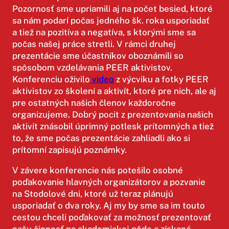
Pozornosť sme upriamili aj na počet besied, ktoré
sa nám podarí počas jedného šk. roka usporiadať
a tiež na pozitíva a negatíva, s ktorými sme sa
počas našej práce stretli. V rámci druhej
prezentácie sme účastníkov oboznámili so
spôsobom vzdelávania PEER aktivistov.
Konferenciu oživilo
video
z výcviku a fotky PEER
aktivistov zo školení a aktivít, ktoré pre nich, ale aj
pre ostatných našich členov každoročne
organizujeme. Dobrý pocit z prezentovania našich
aktivít znásobil úprimný potlesk prítomných a tiež
to, že sme počas prezentácie zahliadli ako si
prítomní zapisujú poznámky.
V závere konferencie nás potešilo osobné
poďakovanie hlavných organizátorov a pozvanie
na Stodolové dni, ktoré už teraz plánujú
usporiadať o dva roky. Aj my by sme sa im touto
cestou chceli poďakovať za možnosť prezentovať