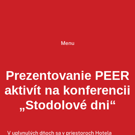
Prejsť
na
obsah
Menu
Prezentovanie PEER
aktivít na konferencii
„Stodolové dni“
V uplynulých dňoch sa v priestoroch Hotela