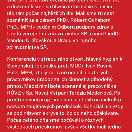
a dozvedeli sme sa bližšie informácie k našim
úlohám počas najbližších dní. Mali sme tú česť
zoznámiť sa s pánom PhDr. Róbert Ochabom,
PhD., MPH – vedúcim Odboru podpory zdravia
Úradu verejného zdravotníctva SR a pani PaedDr.
Vandou Kráľovskou z Úradu verejného
zdravotníctva SR.
Konferenciu v stredu ráno otvoril hlavný hygienik
Slovenskej republiky prof. MUDr. Ivan Rovný,
PhD., MPH, ktorý zároveň ocenil niektorých
pracovníkov úradov za ich činnosť a dlhodobý
prínos. Medzi nimi bola ocenená aj pracovníčka
RÚVZ v Sp. Novej Vsi pani Terézia Mederiová. Po
preštudovaní programu sme sa tešili na niekoľko
názvom zaujímavých prednášok. Bohužiaľ nie vždy
sa pod názvom skrýva to, čo od neho očakávate.
Počas celého dňa sme počúvali o rôznych
výsledkoch prieskumov, avšak všetky mali jednu