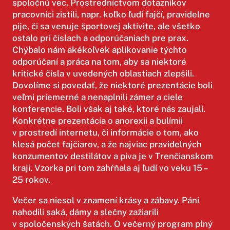
spoločnú vec. Prostredníctvom dotazníkov
pracovníci zistili, napr. koľko ľudí fajčí, pravidelne
pije, či sa venuje športovej aktivite, ale všetko
ostalo pri číslach a odporúčaniach pre prax.
Chýbalo nám akékoľvek aplikovanie týchto
odporúčaní a práca na tom, aby sa niektoré
kritické čísla v uvedených oblastiach zlepšili.
Dovolíme si povedať, že niektoré prezentácie boli
veľmi priemerné a nenaplnili zámer a ciele
konferencie. Boli však aj také, ktoré nás zaujali.
Konkrétne prezentácia o anorexii a bulímii
v prostredí internetu, či informácie o tom, ako
klesá počet fajčiarov, a že najviac pravidelných
konzumentov destilátov a piva je v Trenčianskom
kraji. Vzorka pri tom zahŕňala aj ľudí vo veku 15 –
25 rokov.
Večer sa niesol v znamení krásy a zábavy. Páni
nahodili saká, dámy a slečny zažiarili
v spoločenských šatách. O večerný program plný