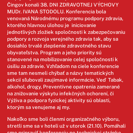
Čingov konali 38. DNI ZDRAVOTNEJ VÝCHOVY
MUDr. IVANA STODOLU. Konferencia bola
venovaná Národnému programu podpory zdravia,
ktorého hlavnou úlohou je iniciovanie
jednotlivých zložiek spoločnosti k zabezpečovaniu
podpory a rozvoja verejného zdravia tak, aby sa
dosiahlo trvalé zlepšenie zdravotného stavu
obyvateľstva. Program a jeho priority sú
stanovené na mobilizovanie celej spoločnosti k
úsiliu za zdravie. Vzhľadom na ciele konferencie
sme tam nesmeli chýbať a názvy tematických
sekcií sľubovali zaujímavé informácie. Veď Tabak,
alkohol, drogy, Preventívne opatrenia zamerané
na znižovanie výskytu infekčných ochorení, či
Výživa a podpora fyzickej aktivity sú oblasti,
ktorým sa venujeme aj my.
Nakoľko sme boli členmi organizačného výboru,
stretli sme sa v hoteli už v utorok (21.10). Pomáhali
sme pripraviť konferenciu po technickej stránke