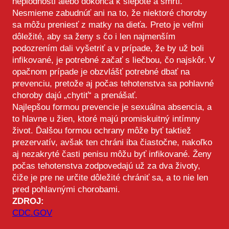
neplodnosti alebo dokonca k slepote a smrti.
Nesmieme zabudnúť ani na to, že niektoré choroby
sa môžu preniesť z matky na dieťa. Preto je veľmi
dôležité, aby sa ženy s čo i len najmenším
podozrením dali vyšetriť a v prípade, že by už boli
infikované, je potrebné začať s liečbou, čo najskôr. V
opačnom prípade je obzvlášť potrebné dbať na
prevenciu, pretože aj počas tehotenstva sa pohlavné
choroby dajú „chytiť“ a prenášať.
Najlepšou formou prevencie je sexuálna absencia, a
to hlavne u žien, ktoré majú promiskuitný intímny
život. Ďalšou formou ochrany môže byť taktiež
prezervatív, avšak ten chráni iba čiastočne, nakoľko
aj nezakryté časti penisu môžu byť infikované. Ženy
počas tehotenstva zodpovedajú už za dva životy,
čiže je pre ne určite dôležité chrániť sa, a to nie len
pred pohlavnými chorobami.
ZDROJ:
CDC.GOV