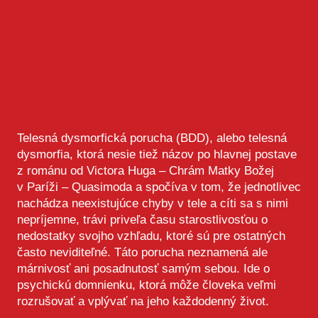
Telesná dysmorfická porucha (BDD), alebo telesná
dysmorfia, ktorá nesie tiež názov po hlavnej postave
z románu od Victora Huga – Chrám Matky Božej
v Paríži – Quasimoda a spočíva v tom, že jednotlivec
nachádza neexistujúce chyby v tele a cíti sa s nimi
nepríjemne, trávi priveľa času starostlivosťou o
nedostatky svojho vzhľadu, ktoré sú pre ostatných
často neviditeľné. Táto porucha neznamená ale
márnivosť ani posadnutosť samým sebou. Ide o
psychickú domnienku, ktorá môže človeka veľmi
rozrušovať a vplývať na jeho každodenný život.