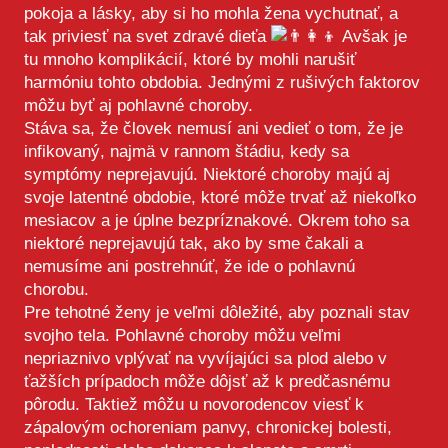
pokoja a lásky, aby si ho mohla žena vychutnať, a
tak priviesť na svet zdravé dieťa
Avšak je
tu mnoho komplikácií, ktoré by mohli narušiť
harmóniu tohto obdobia. Jednými z rušivých faktorov
môžu byť aj pohlavné choroby.
Stáva sa, že človek nemusí ani vedieť o tom, že je
infikovaný, najmä v rannom štádiu, kedy sa
symptómy neprejavujú. Niektoré choroby majú aj
svoje latentné obdobie, ktoré môže trvať až niekoľko
mesiacov a je úplne bezpríznakové. Okrem toho sa
niektoré neprejavujú tak, ako by sme čakali a
nemusíme ani postrehnúť, že ide o pohlavnú
chorobu.
Pre tehotné ženy je veľmi dôležité, aby poznali stav
svojho tela. Pohlavné choroby môžu veľmi
nepriaznivo vplývať na vyvíjajúci sa plod alebo v
ťažších prípadoch môže dôjsť až k predčasnému
pôrodu. Taktiež môžu u novorodencov viesť k
zápalovým ochoreniam panvy, chronickej bolesti,