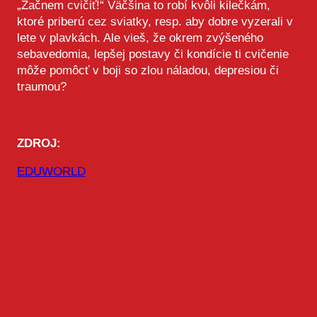
„Začnem cvičiť!“ Väčšina to robí kvôli kilečkám,
ktoré priberú cez sviatky, resp. aby dobre vyzerali v
lete v plavkách. Ale vieš, že okrem zvýšeného
sebavedomia, lepšej postavy či kondície ti cvičenie
môže pomôcť v boji so zlou náladou, depresiou či
traumou?
ZDROJ:
EDUWORLD