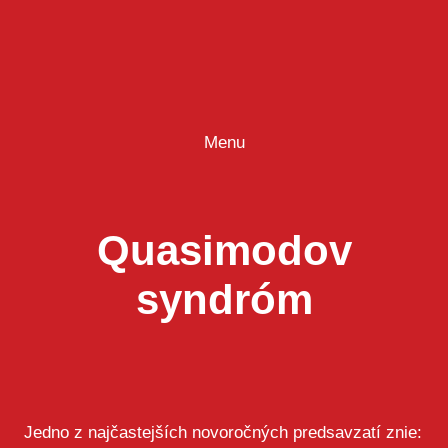
Prejsť
na
obsah
Menu
Quasimodov
syndróm
Jedno z najčastejších novoročných predsavzatí znie: