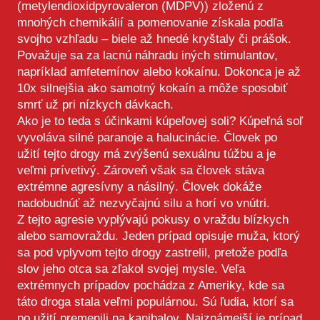
(metylendioxidpyrovaleron (MDPV)) zloženú z
mnohých chemikálií a pomenovanie získala podľa
svojho vzhľadu – biele až hnedé kryštaly či prášok.
Považuje sa za lacnú náhradu iných stimulantov,
napríklad amfetemínov alebo kokaínu. Dokonca je až
10x silnejšia ako samotný kokaín a môže sposobiť
smrť už pri nízkych dávkach.
Ako je to teda s účinkami kúpeľovej soli? Kúpeľná soľ
vyvoláva silné paranoje a halucinácie. Človek po
užití tejto drogy má zvýšenú sexuálnu túžbu a je
veľmi prívetivý. Zároveň však sa človek stáva
extrémne agresívny a násilný. Človek dokáže
nadobudnúť až nezvyčajnú silu a horí vo vnútri.
Z tejto agresie vyplývajú pokusy o vraždu blízkych
alebo samovraždu. Jeden prípad opisuje muža, ktorý
sa pod vplyvom tejto drogy zastrelil, pretože podľa
slov jeho otca sa zľakol svojej mysle. Veľa
extrémnych prípadov pochádza z Ameriky, kde sa
táto droga stala veľmi populárnou. Sú ľudia, ktorí sa
po užití premenili na kanibalov. Najznámejší je prípad