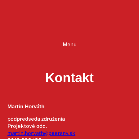
Prejsť
na
obsah
Menu
Kontakt
Martin Horváth
podpredseda združenia
Projektové odd.
martin.horvath@peersnv.sk