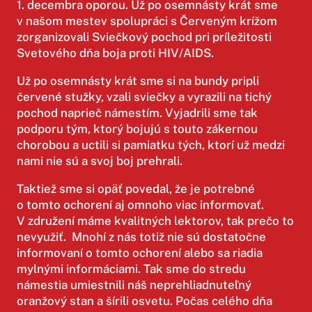
1. decembra oporou. Už po osemnásty krát sme
v našom mestev spolupráci s Červeným krížom
zorganizovali Sviečkový pochod pri príležitosti
Svetového dňa boja proti HIV/AIDS.
Už po osemnásty krát sme si na bundy pripli
červené stužky, vzali sviečky a vyrazili na tichý
pochod naprieč námestím. Vyjadrili sme tak
podporu tým, ktorý bojujú s touto zákernou
chorobou a uctili si pamiatku tých, ktorí už medzi
nami nie sú a svoj boj prehrali.
Taktiež sme si opäť povedal, že je potrebné
o tomto ochorení aj omnoho viac informovať.
V združení máme kvalitných lektorov, tak prečo to
nevyužiť. Mnohí z nás totiž nie sú dostatočne
informovaní o tomto ochorení alebo sa riadia
mylnými informáciami. Tak sme do stredu
námestia umiestnili náš neprehliadnuteľný
oranžový stan a šírili osvetu. Počas celého dňa