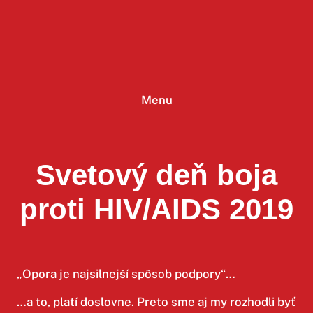
Prejsť
na
obsah
Menu
Svetový deň boja
proti HIV/AIDS 2019
„Opora je najsilnejší spôsob podpory“…
…a to, platí doslovne. Preto sme aj my rozhodli byť