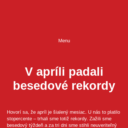
Prejsť
na
obsah
Menu
V apríli padali
besedové rekordy
Hovorí sa, že apríl je šialený mesiac. U nás to platilo
stopercente – trhali sme totiž rekordy. Zažili sme
besedový týždeň a za tri dni sme stihli neuveriteľný