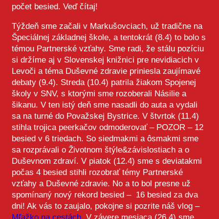
počet besied. Veď čítaj!
Týždeň sme začali v Markušovciach, už tradične na
Špeciálnej základnej škole, a tentokrát (8.4) to bolo s
témou Partnerské vzťahy. Sme radi, že stálu pozíciu
si držíme aj v Slovenskej knižnici pre nevidiacich v
Levoči a téma Duševné zdravie priniesla zaujímavé
debaty (9.4). Streda (10.4) patrila žiakom Spojenej
školy v SNV, s ktorými sme rozoberali Násilie a
šikanu. V ten istý deň sme nasadli do auta a vydali
sa na turné do Považskej Bystrice. V štvrtok (11.4)
stihla trojica peerkačov odmoderovať – POZOR – 12
besied v 6 triedach. So siedmakmi a ôsmakmi sme
sa rozprávali o Životnom štýle&závislostiach a o
Duševnom zdraví. V piatok (12.4) sme s deviatakmi
počas 4 besied stihli rozobrať témy Partnerské
vzťahy a Duševné zdravie. No a to bol presne už
spomínaný nový rekord besied – 16 besied za dva
dni! Ak vás to zaujalo, pokojne si pozrite náš vlog –
Mľažko na cestách.
V závere mesiaca (26.4) sme