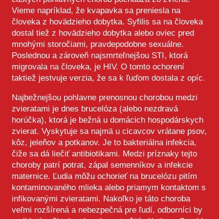
Vieme napríklad, že kvapavka sa preniesla na
človeka z hovädzieho dobytka. Syfilis sa na človeka
dostal tiež z hovädzieho dobytka alebo oviec pred
mnohými storočiami, pravdepodobne sexuálne.
Poslednou a zároveň najsmrteľnejšou STI, ktorá
migrovala na človeka, je HIV. O tomto ochorení
taktiež jestvuje verzia, že sa k ľuďom dostala z opíc.
Najbežnejšou pohlavne prenosnou chorobou medzi
zvieratami je dnes brucelóza (alebo nezdravá
horúčka), ktorá je bežná u domácich hospodárskych
zvierat. Vyskytuje sa najmä u cicavcov vrátane psov,
kôz, jeleňov a potkanov. Je to bakteriálna infekcia,
čiže sa dá liečiť antibiotikami. Medzi príznaky tejto
choroby patrí potrat, zápal semenníkov a infekcie
maternice. Ľudia môžu ochorieť na brucelózu pitím
kontaminovaného mlieka alebo priamym kontaktom s
infikovanými zvieratami. Nakoľko je táto choroba
veľmi rozšírená a nebezpečná pre ľudí, odborníci by