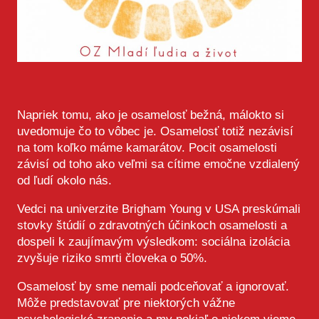
Napriek tomu, ako je osamelosť bežná, málokto si
uvedomuje čo to vôbec je. Osamelosť totiž nezávisí
na tom koľko máme kamarátov. Pocit osamelosti
závisí od toho ako veľmi sa cítime emočne vzdialený
od ľudí okolo nás.
Vedci na univerzite Brigham Young v USA preskúmali
stovky štúdií o zdravotných účinkoch osamelosti a
dospeli k zaujímavým výsledkom: sociálna izolácia
zvyšuje riziko smrti človeka o 50%.
Osamelosť by sme nemali podceňovať a ignorovať.
Môže predstavovať pre niektorých vážne