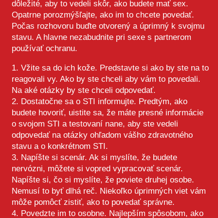
dôležité, aby to vedeli skôr, ako budete mať sex.
Opatrne porozmýšľajte, ako im to chcete povedať.
Počas rozhovoru buďte otvorený a úprimný k svojmu
stavu. A hlavne nezabudnite pri sexe s partnerom
používať ochranu. ⁣
1. Vžite sa do ich kože. Predstavte si ako by ste na to
reagovali vy. Ako by ste chceli aby vám to povedali.
Na aké otázky by ste chceli odpovedať. ⁣ ⁣
2. Dostatočne sa o STI informujte. Predtým, ako
budete hovoriť, uistite sa, že máte presné informácie
o svojom STI a testovaní nane, aby ste vedeli
odpovedať na otázky ohľadom vášho zdravotného
stavu a o konkrétnom STI.⁣ ⁣
3. Napíšte si scenár. Ak si myslíte, že budete
nervózni, môžete si vopred vypracovať scenár.
Napíšte si, čo si myslíte, že poviete druhej osobe.
Nemusí to byť dlhá reč. Niekoľko úprimných viet vám
môže pomôcť zistiť, ako to povedať správne.⁣ ⁣
4. Povedzte im to osobne. Najlepším spôsobom, ako