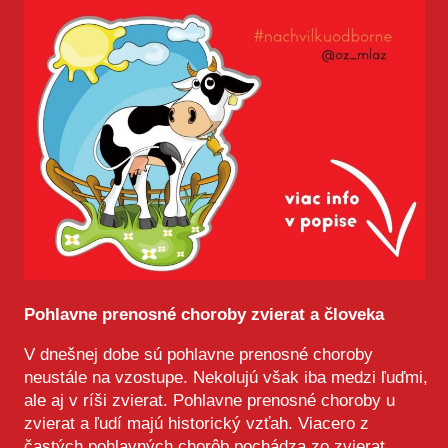
Pohlavne prenosné choroby zvierat a človeka
V dnešnej dobe sú pohlavne prenosné choroby
neustále na vzostupe. Nekolujú však iba medzi ľuďmi,
ale aj v ríši zvierat. Pohlavne prenosné choroby u
zvierat a ľudí majú historický vzťah. Viacero z
častých pohlavných chorôb pochádza zo zvierat.