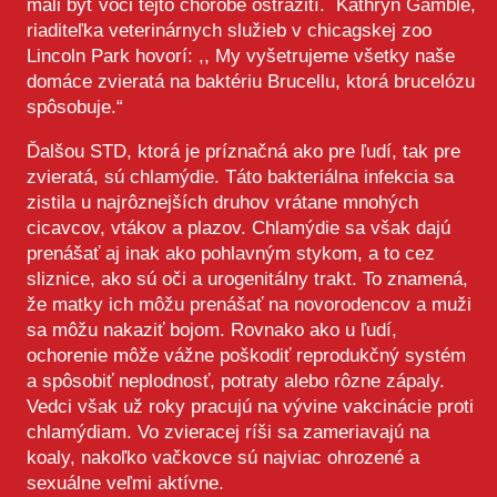
mali byť voči tejto chorobe ostražití. Kathryn Gamble,
riaditeľka veterinárnych služieb v chicagskej zoo
Lincoln Park hovorí: ,, My vyšetrujeme všetky naše
domáce zvieratá na baktériu Brucellu, ktorá brucelózu
spôsobuje.“
Ďalšou STD, ktorá je príznačná ako pre ľudí, tak pre
zvieratá, sú chlamýdie. Táto bakteriálna infekcia sa
zistila u najrôznejších druhov vrátane mnohých
cicavcov, vtákov a plazov. Chlamýdie sa však dajú
prenášať aj inak ako pohlavným stykom, a to cez
sliznice, ako sú oči a urogenitálny trakt. To znamená,
že matky ich môžu prenášať na novorodencov a muži
sa môžu nakaziť bojom. Rovnako ako u ľudí,
ochorenie môže vážne poškodiť reprodukčný systém
a spôsobiť neplodnosť, potraty alebo rôzne zápaly.
Vedci však už roky pracujú na vývine vakcinácie proti
chlamýdiam. Vo zvieracej ríši sa zameriavajú na
koaly, nakoľko vačkovce sú najviac ohrozené a
sexuálne veľmi aktívne.