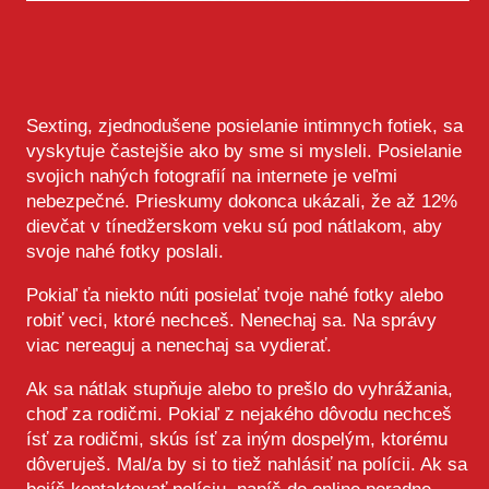
Sexting, zjednodušene posielanie intimnych fotiek, sa
vyskytuje častejšie ako by sme si mysleli. Posielanie
svojich nahých fotografií na internete je veľmi
nebezpečné. Prieskumy dokonca ukázali, že až 12%
dievčat v tínedžerskom veku sú pod nátlakom, aby
svoje nahé fotky poslali.
Pokiaľ ťa niekto núti posielať tvoje nahé fotky alebo
robiť veci, ktoré nechceš. Nenechaj sa. Na správy
viac nereaguj a nenechaj sa vydierať.
Ak sa nátlak stupňuje alebo to prešlo do vyhrážania,
choď za rodičmi. Pokiaľ z nejakého dôvodu nechceš
ísť za rodičmi, skús ísť za iným dospelým, ktorému
dôveruješ. Mal/a by si to tiež nahlásiť na polícii. Ak sa