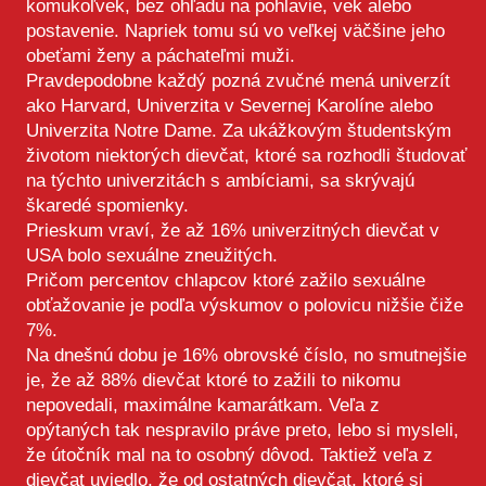
komukoľvek, bez ohľadu na pohlavie, vek alebo
postavenie. Napriek tomu sú vo veľkej väčšine jeho
obeťami ženy a páchateľmi muži.
Pravdepodobne každý pozná zvučné mená univerzít
ako Harvard, Univerzita v Severnej Karolíne alebo
Univerzita Notre Dame. Za ukážkovým študentským
životom niektorých dievčat, ktoré sa rozhodli študovať
na týchto univerzitách s ambíciami, sa skrývajú
škaredé spomienky.
Prieskum vraví, že až 16% univerzitných dievčat v
USA bolo sexuálne zneužitých.
Pričom percentov chlapcov ktoré zažilo sexuálne
obťažovanie je podľa výskumov o polovicu nižšie čiže
7%.
Na dnešnú dobu je 16% obrovské číslo, no smutnejšie
je, že až 88% dievčat ktoré to zažili to nikomu
nepovedali, maximálne kamarátkam. Veľa z
opýtaných tak nespravilo práve preto, lebo si mysleli,
že útočník mal na to osobný dôvod. Taktiež veľa z
dievčat uviedlo, že od ostatných dievčat, ktoré si