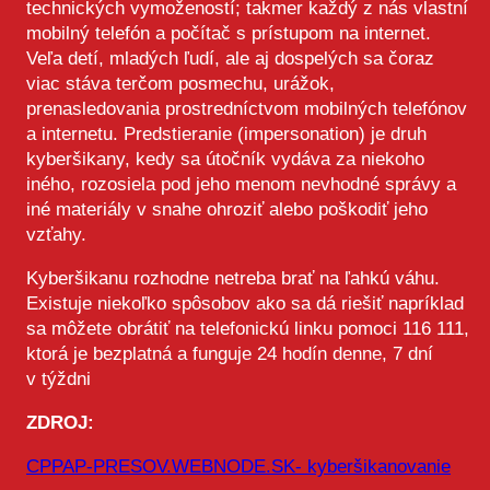
technických vymožeností; takmer každý z nás vlastní
mobilný telefón a počítač s prístupom na internet.
Veľa detí, mladých ľudí, ale aj dospelých sa čoraz
viac stáva terčom posmechu, urážok,
prenasledovania prostredníctvom mobilných telefónov
a internetu. Predstieranie (impersonation) je druh
kyberšikany, kedy sa útočník vydáva za niekoho
iného, rozosiela pod jeho menom nevhodné správy a
iné materiály v snahe ohroziť alebo poškodiť jeho
vzťahy.
Kyberšikanu rozhodne netreba brať na ľahkú váhu.
Existuje niekoľko spôsobov ako sa dá riešiť napríklad
sa môžete obrátiť na telefonickú linku pomoci 116 111,
ktorá je bezplatná a funguje 24 hodín denne, 7 dní
v týždni
ZDROJ:
CPPAP-PRESOV.WEBNODE.SK- kyberšikanovanie