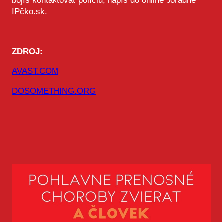
bojíš kontaktovať políciu, napíš do online poradne
IPčko.sk.
ZDROJ:
AVAST.COM
DOSOMETHING.ORG