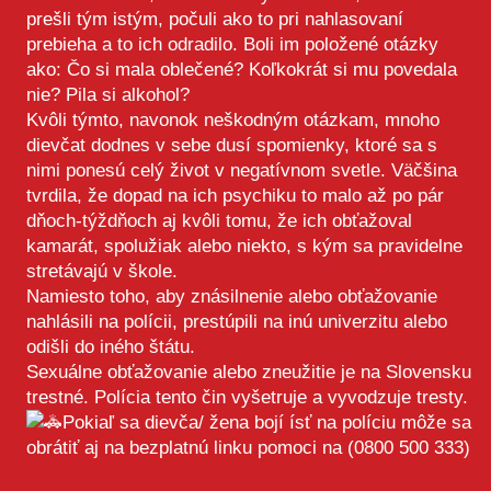
prešli tým istým, počuli ako to pri nahlasovaní
prebieha a to ich odradilo. Boli im položené otázky
ako: Čo si mala oblečené? Koľkokrát si mu povedala
nie? Pila si alkohol?
Kvôli týmto, navonok neškodným otázkam, mnoho
dievčat dodnes v sebe dusí spomienky, ktoré sa s
nimi ponesú celý život v negatívnom svetle. Väčšina
tvrdila, že dopad na ich psychiku to malo až po pár
dňoch-týždňoch aj kvôli tomu, že ich obťažoval
kamarát, spolužiak alebo niekto, s kým sa pravidelne
stretávajú v škole.
Namiesto toho, aby znásilnenie alebo obťažovanie
nahlásili na polícii, prestúpili na inú univerzitu alebo
odišli do iného štátu.
Sexuálne obťažovanie alebo zneužitie je na Slovensku
trestné. Polícia tento čin vyšetruje a vyvodzuje tresty.
Pokiaľ sa dievča/ žena bojí ísť na políciu môže sa
obrátiť aj na bezplatnú linku pomoci na (0800 500 333)