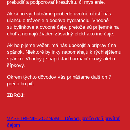
prebudiť a podporovať kreativitu, či myslenie.
Ak si ho vychutnáme poobede uvoľní, očistí nás,
uľahčuje trávenie a dodáva hydratáciu. Vhodné
sú bylinkové a ovocné čaje, pretože sú príjemné na
chuť a nemajú žiaden zásadný efekt ako iné čaje.
Ak ho pijeme večer, má nás upokojiť a pripraviť na
spánok. Niektoré bylinky napomáhajú k rýchlejšiemu
spánku. Vhodný je napríklad harmančekový alebo
šípkový.
Okrem týchto dôvodov vás prinášame ďalších 7
prečo ho piť.
ZDROJ:
VYSETRENIE.ZOZNAM – Dôvod, prečo deň privítať
čajom