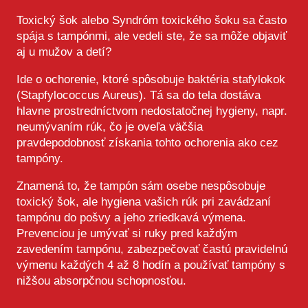
Toxický šok alebo Syndróm toxického šoku sa často
spája s tampónmi, ale vedeli ste, že sa môže objaviť
aj u mužov a detí?
Ide o ochorenie, ktoré spôsobuje baktéria stafylokok
(Stapfylococcus Aureus). Tá sa do tela dostáva
hlavne prostredníctvom nedostatočnej hygieny, napr.
neumývaním rúk, čo je oveľa väčšia
pravdepodobnosť získania tohto ochorenia ako cez
tampóny.
Znamená to, že tampón sám osebe nespôsobuje
toxický šok, ale hygiena vašich rúk pri zavádzaní
tampónu do pošvy a jeho zriedkavá výmena.
Prevenciou je umývať si ruky pred každým
zavedením tampónu, zabezpečovať častú pravidelnú
výmenu každých 4 až 8 hodín a používať tampóny s
nižšou absorpčnou schopnosťou.