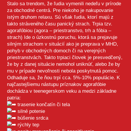
Stalo sa trendom, že ľudia vymenili nedeľu v prírode
za obchodné centrá. Pre niekoho je nakupovanie
istým druhom relaxu. Sú však ľudia, ktorí majú z
takto stráveného času panický strach. Trpia tzv.
agorafóbiou (agora – priestranstvo, trh a fóbia –
strach) Ide o úzkostnú poruchu, ktorá sa prejavuje
silným strachom v situácií ako je preprava v MHD,
pohyb v obchodných domoch či na verejných
priestranstvách. Takto trpiaci človek je presvedčený,
že by z danej situácie nemohol uniknúť, alebo že by
mu v prípade nevoľnosti nebola poskytnutá pomoc.
Odhaduje sa, že ňou trpí cca. 5%-10% populácie. K
najčastejšiemu nástupu príznakov agorafóbie
dochádza v teenegerskom veku a medzi základne
patria:
trasenie končatín či tela
silné potenie
búšenie srdca
rýchly tep