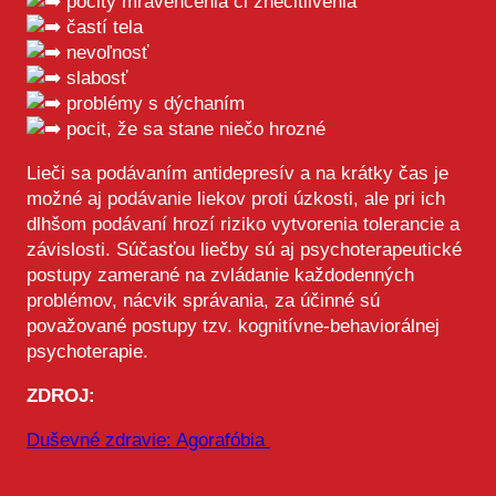
pocity mravenčenia či znecitlivenia
častí tela
nevoľnosť
slabosť
problémy s dýchaním
pocit, že sa stane niečo hrozné
Lieči sa podávaním antidepresív a na krátky čas je
možné aj podávanie liekov proti úzkosti, ale pri ich
dlhšom podávaní hrozí riziko vytvorenia tolerancie a
závislosti. Súčasťou liečby sú aj psychoterapeutické
postupy zamerané na zvládanie každodenných
problémov, nácvik správania, za účinné sú
považované postupy tzv. kognitívne-behaviorálnej
psychoterapie.
ZDROJ:
Duševné zdravie: Agorafóbia