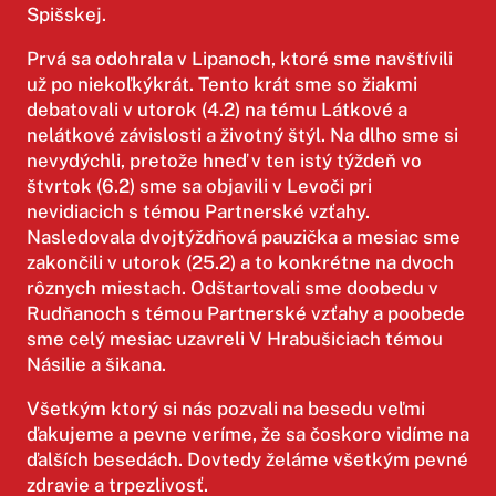
Spišskej.
Prvá sa odohrala v Lipanoch, ktoré sme navštívili
už po niekoľkýkrát. Tento krát sme so žiakmi
debatovali v utorok (4.2) na tému Látkové a
nelátkové závislosti a životný štýl. Na dlho sme si
nevydýchli, pretože hneď v ten istý týždeň vo
štvrtok (6.2) sme sa objavili v Levoči pri
nevidiacich s témou Partnerské vzťahy.
Nasledovala dvojtýždňová pauzička a mesiac sme
zakončili v utorok (25.2) a to konkrétne na dvoch
rôznych miestach. Odštartovali sme doobedu v
Rudňanoch s témou Partnerské vzťahy a poobede
sme celý mesiac uzavreli V Hrabušiciach témou
Násilie a šikana.
Všetkým ktorý si nás pozvali na besedu veľmi
ďakujeme a pevne veríme, že sa čoskoro vidíme na
ďalších besedách. Dovtedy želáme všetkým pevné
zdravie a trpezlivosť.