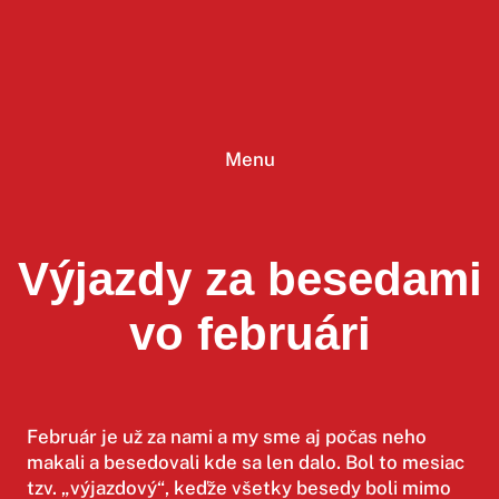
Prejsť
na
obsah
Menu
Výjazdy za besedami
vo februári
Február je už za nami a my sme aj počas neho
makali a besedovali kde sa len dalo. Bol to mesiac
tzv. „výjazdový“, keďže všetky besedy boli mimo