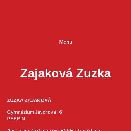
Prejsť
na
obsah
Menu
Zajaková Zuzka
ZUZKA ZAJAKOVÁ
Gymnázium Javorová 16
PEER N
Ahoj, som Zuzka a som PEER aktivistka a