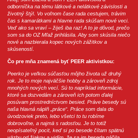
odborníčka na tému látkové a nelátkové závislosti a
životný štýl. Vo voľnom čase rada cestujem, trávim
čas s kamarátkami a hlavne rada skúšam nové veci.
Veď ako sa vraví – žiješ iba raz! A to je dôvod, prečo
som sa do OZ Mľaž prihlásila. Aby som skúsila niečo
nové a nazbierala kopec nových zážitkov a
skúseností.
Čo pre mňa znamená byť PEER aktivistkou:
Peerko je veľkou súčasťou môjho života už druhý
rok. Je to moje najväčšie hobby a zároveň zdroj
mnohých nových vecí. Sú to napríklad informácie,
ktoré sa dozvedám a zároveň ich potom ďalej
posúvam prostredníctvom besied. Práve besedy sú
naša hlavná náplň „práce“. Práce som dala do
úvodzoviek preto, lebo všetci to tu robíme
dobrovoľne, a najmä s radosťou. Je to totiž
neopísateľný pocit, keď si po besede čítam spätnú
väzbu od žiakov a vidím, že sa im beseda páčila,