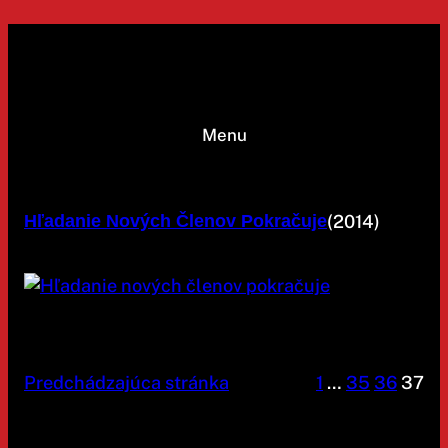
Prejsť
na
obsah
Menu
(2014)
Hľadanie Nových Členov Pokračuje
Predchádzajúca stránka
1
…
35
36
37