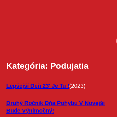
Prejsť
na
obsah
Kategória:
Podujatia
(2023)
Lepšejší Deň 23’ Je Tu !
Druhý Ročník Dňa Pohybu V Novejši
Bude Výnimočný!