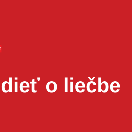
m
edieť o liečbe