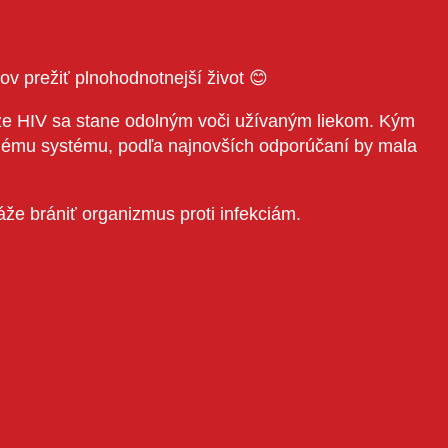
ov prežiť plnohodnotnejší život 😊
 že HIV sa stane odolným voči užívaným liekom. Kým
itnému systému, podľa najnovších odporúčaní by mala
že brániť organizmus proti infekciám.