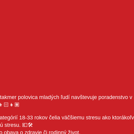
takmer polovica mladých ľudí navštevuje poradenstvo v 
👦🏻👧🏽
ategórií 18-33 rokov čelia väčšiemu stresu ako ktorákoľ
ú stresu. 💶🛠
 obava o zdravie či rodinný život.