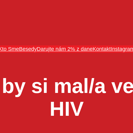
Kto Sme
Besedy
Darujte nám 2% z dane
Kontakt
Instagra
 by si mal/a v
HIV