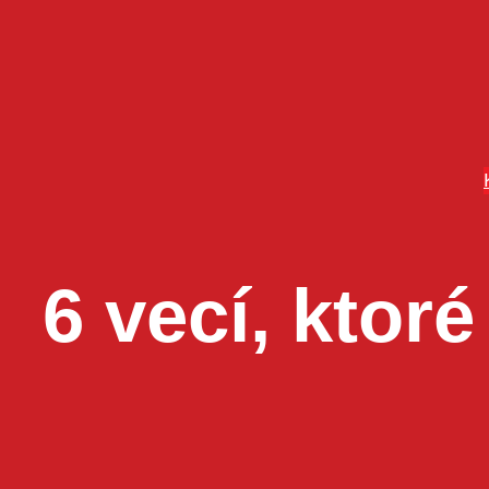
Prejsť
na
obsah
6 vecí, ktoré