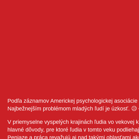
Podľa záznamov Americkej psychologickej asociácie 
Najbežnejším problémom mladých ľudí je úzkosť. 😥
V priemyselne vyspelých krajinách ľudia vo vekovej k
hlavné dôvody, pre ktoré ľudia v tomto veku podliehaj
Peniaze a práca revažujú aj nad takými oblasťami ako