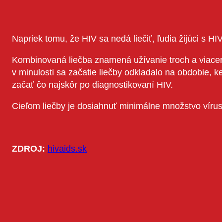
Napriek tomu, že HIV sa nedá liečiť, ľudia žijúci s 
Kombinovaná liečba znamená užívanie troch a viacerý
v minulosti sa začatie liečby odkladalo na obdobie,
začať čo najskôr po diagnostikovaní HIV.
Cieľom liečby je dosiahnuť minimálne množstvo vírus
ZDROJ:
hivaids.sk