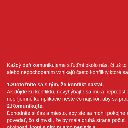
Každý deň komunikujeme s ľuďmi okolo nás, či už t
alebo nepochopením vznikajú často konflikty,ktoré sa 
1.Stotožnite sa s tým, že konflikt nastal.
Ak dôjde ku konfliktu, nevyhýbajte sa mu a nepredstiera
nepríjemné komplikácie riešte čo najskôr, aby sa pro
2.Komunikujte.
Dohodnite si čas a miesto, aby ste sa mohli pokojne a
povedať, čo si myslí, že by mala druhá strana poč
okolnosti, ktoré s ním priamo nesúvisia.