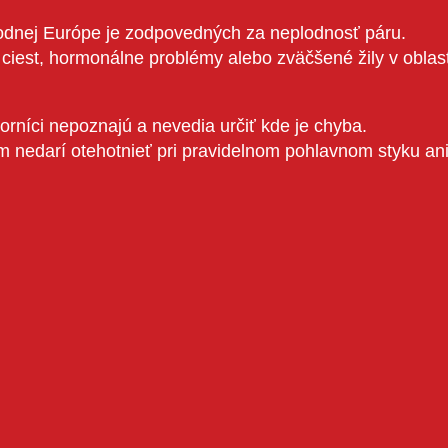
hodnej Európe je zodpovedných za neplodnosť páru.
 ciest, hormonálne problémy alebo zväčšené žily v obla
borníci nepoznajú a nevedia určiť kde je chyba.
 im nedarí otehotnieť pri pravidelnom pohlavnom styku an