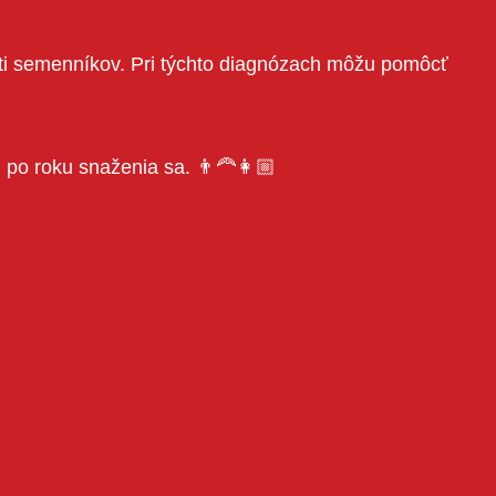
sti semenníkov. Pri týchto diagnózach môžu pomôcť
i po roku snaženia sa. 👨‍🦰👩🏼