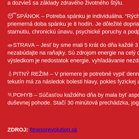
a dozvieš sa základy zdravého životného štýlu.
😴SPÁNOK – Potreba spánku je individuálna. “Rýchlospa
priemerná doba spánku je 8 hodín. Je dôležité dopri
starnutiu, chronickú únavu, psychické poruchy a pod
🥗STRAVA – Jesť by sme mali 5 krát do dňa každé 3
nezabúdajte na raňajky. Sú zdrojom energie na celý d
výsledkom je nedostatok energie, vyhľadávanie nezdrav
💧PITNÝ REŽIM – V priemere je potrebné vypiť denne 2
tekutín má za následok bolesti hlavy, pokles fyzickej 
🏃POHYB – Súčasťou každého dňa by mala byť aspoň 
duševnej pohode. Stačí 30 minútová prechádzka, joga 
ZDROJ:
fitnessrevolution.sk