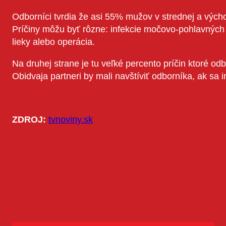
Odborníci tvrdia že asi 55% mužov v strednej a výc
Príčiny môžu byť rôzne: infekcie močovo-pohlavných
lieky alebo operácia.
Na druhej strane je tu veľké percento príčin ktoré od
Obidvaja partneri by mali navštíviť odborníka, ak sa
ZDROJ:
tvnoviny.sk