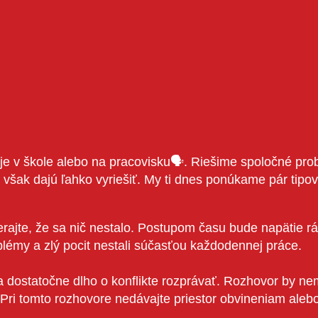
o je v škole alebo na pracovisku🗣. Riešime spoločné pro
však dajú ľahko vyriešiť. My ti dnes ponúkame pár tipo
jte, že sa nič nestalo. Postupom času bude napätie rásť
blémy a zlý pocit nestali súčasťou každodennej práce.
 dostatočne dlho o konflikte rozprávať. Rozhovor by nem
uť. Pri tomto rozhovore nedávajte priestor obvineniam ale