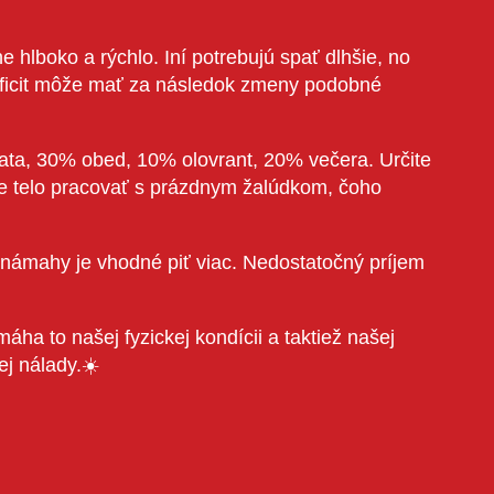
hlboko a rýchlo. Iní potrebujú spať dlhšie, no
deficit môže mať za následok zmeny podobné
siata, 30% obed, 10% olovrant, 20% večera. Určite
te telo pracovať s prázdnym žalúdkom, čoho
námahy je vhodné piť viac. Nedostatočný príjem
ha to našej fyzickej kondícii a taktiež našej
ej nálady.☀️