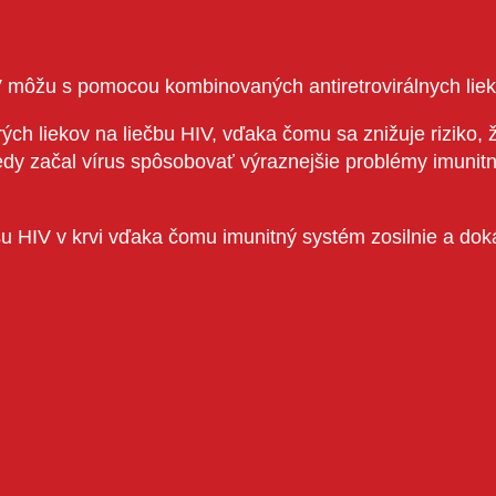
HIV môžu s pomocou kombinovaných antiretrovirálnych liek
ch liekov na liečbu HIV, vďaka čomu sa znižuje riziko,
 kedy začal vírus spôsobovať výraznejšie problémy imun
u HIV v krvi vďaka čomu imunitný systém zosilnie a doká