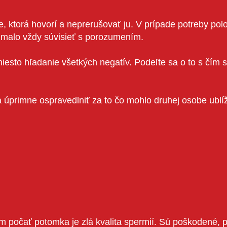
torá hovorí a neprerušovať ju. V prípade potreby polož
malo vždy súvisieť s porozumením.
iesto hľadanie všetkých negatív. Podeľte sa o to s čím
́ sa úprimne ospravedlniť za to čo mohlo druhej osobe ublí
 počať potomka je zlá kvalita spermií. Sú poškodené, p