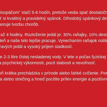
́čom” stačí 5-6 hodín, pretože vedia spať dostatočne 
ať si kvalitný a pravidelný spánok. Dlhodobý spánkový 
poruje tvorbu chorôb.
 až 4 hodiny. Rozloženie jedál je: 30% raňajky, 10% de
eň a naše telo lepšie pracuje. Vynechaním raňajok núti
ých jedál a vysoký príjem sladkostí.
-3 litre čistej nesladenej vody. V lete a počas fyzickej 
a psychickej výkonnosti, pocit slabosti a nevoľnosť.
krátka prechádzka v prírode alebo ľahké cvičenie. Pomá
alebo strečing a hneď pocítite prílev energie a pozitívn