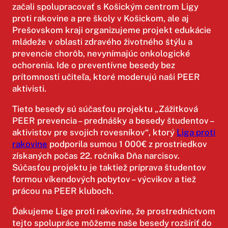
začali spolupracovať s Košickým centrom Ligy
proti rakovine a pre školy v Košickom, ale aj
Prešovskom kraji organizujeme projekt edukácie
mládeže v oblasti zdravého životného štýlu a
prevencie chorôb, nevynímajúc onkologické
ochorenia. Ide o preventívne besedy bez
prítomnosti učiteľa, ktoré moderujú naši PEER
aktivisti.
Tieto besedy sú súčasťou projektu „Zážitková
PEER prevencia – prednášky a besedy študentov –
aktivistov pre svojich rovesníkov“, ktorý
Liga proti
rakovine
podporila sumou 1 000€ z prostriedkov
získaných počas 22. ročníka Dňa narcisov.
Súčasťou projektu je taktiež príprava študentov
formou víkendových pobytov – výcvikov a tiež
prácou na PEER kluboch.
Ďakujeme Lige proti rakovine, že prostredníctvom
tejto spolupráce môžeme naše besedy rozšíriť do