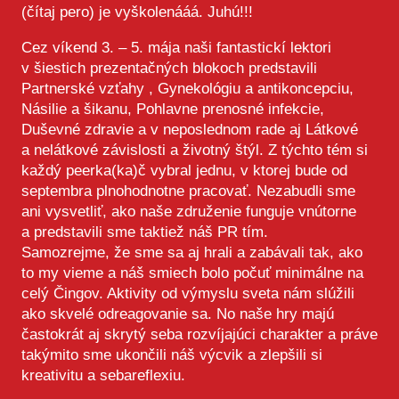
(čítaj pero) je vyškolenááá. Juhú!!!
Cez víkend 3. – 5. mája naši fantastickí lektori
v šiestich prezentačných blokoch predstavili
Partnerské vzťahy , Gynekológiu a antikoncepciu,
Násilie a šikanu, Pohlavne prenosné infekcie,
Duševné zdravie a v neposlednom rade aj Látkové
a nelátkové závislosti a životný štýl. Z týchto tém si
každý peerka(ka)č vybral jednu, v ktorej bude od
septembra plnohodnotne pracovať. Nezabudli sme
ani vysvetliť, ako naše združenie funguje vnútorne
a predstavili sme taktiež náš PR tím.
Samozrejme, že sme sa aj hrali a zabávali tak, ako
to my vieme a náš smiech bolo počuť minimálne na
celý Čingov. Aktivity od výmyslu sveta nám slúžili
ako skvelé odreagovanie sa. No naše hry majú
častokrát aj skrytý seba rozvíjajúci charakter a práve
takýmito sme ukončili náš výcvik a zlepšili si
kreativitu a sebareflexiu.