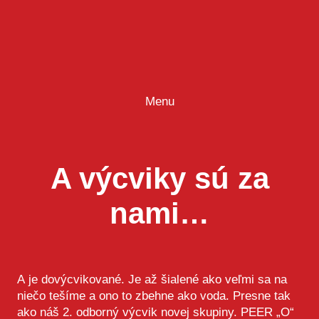
Prejsť
na
obsah
Menu
A výcviky sú za
nami…
A je dovýcvikované. Je až šialené ako veľmi sa na
niečo tešíme a ono to zbehne ako voda. Presne tak
ako náš 2. odborný výcvik novej skupiny. PEER „O“