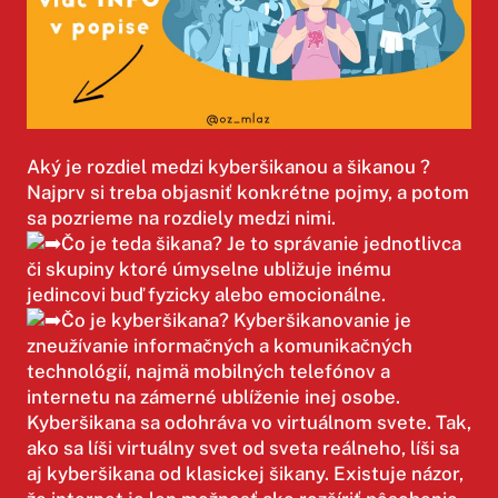
Aký je rozdiel medzi kyberšikanou a šikanou ?
Najprv si treba objasniť konkrétne pojmy, a potom
sa pozrieme na rozdiely medzi nimi.
Čo je teda šikana? Je to správanie jednotlivca
či skupiny ktoré úmyselne ubližuje inému
jedincovi buď fyzicky alebo emocionálne.
Čo je kyberšikana? Kyberšikanovanie je
zneužívanie informačných a komunikačných
technológií, najmä mobilných telefónov a
internetu na zámerné ublíženie inej osobe.
Kyberšikana sa odohráva vo virtuálnom svete. Tak,
ako sa líši virtuálny svet od sveta reálneho, líši sa
aj kyberšikana od klasickej šikany. Existuje názor,