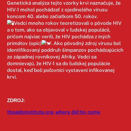
Genetická analýza tejto vzorky krvi naznačuje, že
HIV-1 mohol pochádzať z ojedinelého vírusu
koncom 40. alebo začiatkom 50. rokov.
Vedci mnoho rokov teoretizovali o pôvode HIV
a o tom, ako sa objavoval v ľudskej populácii,
pričom najviac verili, že HIV pochádza z iných
primátov (opíc)
. Ako pôvodný zdroj vírusu bol
identifikovaný poddruh šimpanzov pochádzajúcich
zo západnej rovníkovej Afriky. Vedci sa
domnievajú, že HIV-1 sa do ľudskej populácie
dostal, keď boli poľovníci vystavení infikovanej
krvi.
ZDROJ:
theaidsinstitute.org- where did hiv come