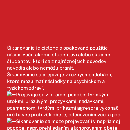
Šikanovanie je cielené a opakované použitie
násilia voči takému študentovi alebo skupine
študentov, ktorí sa z najrôznejších dôvodov
nevedia alebo nemôžu brániť.⁣
Šikanovanie sa prejavuje v rôznych podobách,
ktoré môžu mať následky na psychickom a
fyzickom zdraví.
Prejavuje sa v priamej podobe: fyzickými
útokmi, urážlivými prezývkami, nadávkami,
posmechom, tvrdými príkazmi agresora vykonať
určitú vec proti vôli obete, odcudzením veci a pod.
Šikanovanie sa môže prejavovať i v nepriamej
podobe, napr. prehliadaním a ignorovaním obete.