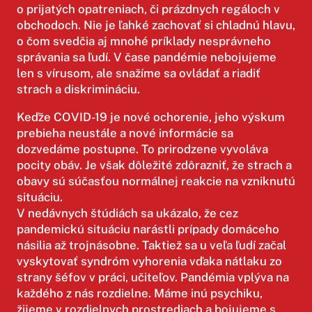
o prijatých opatreniach, či prázdnych regáloch v
obchodoch. Nie je ľahké zachovať si chladnú hlavu,
o čom svedčia aj mnohé príklady nesprávneho
správania sa ľudí. V čase pandémie nebojujeme
len s vírusom, ale snažíme sa ovládať a riadiť
strach a diskrimináciu.⁣
Keďže COVID-19 je nové ochorenie, jeho výskum
prebieha neustále a nové informácie sa
dozvedáme postupne. To prirodzene vyvoláva
pocity obáv. Je však dôležité zdôrazniť, že strach a
obavy sú súčasťou normálnej reakcie na vzniknutú
situáciu.⁣
V nedávnych štúdiách sa ukázalo, že cez
pandemickú situáciu narástli prípady domáceho
násilia až trojnásobne. Taktiež sa u veľa ľudí začal
vyskytovať syndróm vyhorenia vďaka nátlaku zo
strany šéfov v práci, učiteľov.⁣ Pandémia vplýva na
každého z nás rozdielne. Máme inú psychiku,
žijeme v rozdielnych prostrediach a bojujeme s