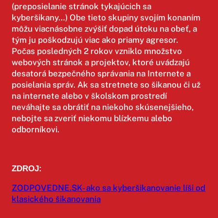
(preposielanie stránok tykajúcich sa
kyberšikany…) Obe tieto skupiny svojím konaním
môžu viacnásobne zvýšiť dopad útoku na obeť, a
tým ju poškodzujú viac ako priamy agresor.
Počas posledných 2 rokov vzniklo množstvo
webových stránok a projektov, ktoré uvádzajú
desatorá bezpečného správania na Internete a
posielania správ. Ak sa stretnete so šikanou či už
na internete alebo v školskom prostredí
neváhajte sa obrátiť na niekoho skúsenejšieho,
nebojte sa zveriť niekomu blízkemu alebo
odborníkovi.
ZDROJ:
ZODPOVEDNE.SK- ako sa kyberšikanovanie líši od
klasického šikanovania