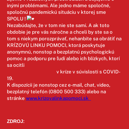
inými problémami. Ale jedno máme spoločné,
spoločnú pandemickú situáciu v ktorej sme
SPOLU !
Nezabúdajte, že v tom nie ste sami. A ak toto
obdobie je pre vás náročne a chceli by ste sa o
tom s niekym porozprávať, nehanbite sa obrátiť na
KRÍZOVÚ LINKU POMOCI, ktorá poskytuje
anonymnú, nonstop a bezplatnú psychologickú
pomoc a podporu pre ľudí alebo ich blízkych, ktorí
sa ocitli
v kríze v súvislosti s COVID-
19.⁣
⁣K dispozícii je nonstop cez e-mail, chat, video,
bezplatný telefón (0800 500 333) alebo na
stránke
www.krizovalinkapomoci.sk
ZDROJ: