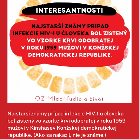
Najstarší známy prípad infekcie HIV-1 u človeka
bol zistený vo vzorke krvi odobratej v roku 1959
mužovi ​v Kinshase​v Konžskej demokratickej
republike. (Ako sa nakazil, nie je známe.)