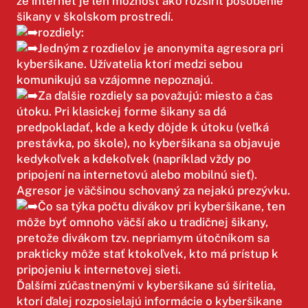
že internet je len možnosť ako rozšíriť pôsobenie
šikany v školskom prostredí.
rozdiely:
Jedným z rozdielov je anonymita agresora pri
kyberšikane. Užívatelia ktorí medzi sebou
komunikujú sa vzájomne nepoznajú.
Za ďalšie rozdiely sa považujú: miesto a čas
útoku. Pri klasickej forme šikany sa dá
predpokladať, kde a kedy dôjde k útoku (veľká
prestávka, po škole), no kyberšikana sa objavuje
kedykoľvek a kdekoľvek (napríklad vždy po
pripojení na internetovú alebo mobilnú sieť).
Agresor je väčšinou schovaný za nejakú prezývku.
Čo sa týka počtu divákov pri kyberšikane, ten
môže byť omnoho väčší ako u tradičnej šikany,
pretože divákom tzv. nepriamym útočníkom sa
prakticky môže stať ktokoľvek, kto má prístup k
pripojeniu k internetovej sieti.
Ďalšími zúčastnenými v kyberšikane sú šíritelia,
ktorí ďalej rozposielajú informácie o kyberšikane