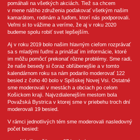
pomáhali na všetkých akciách. Tiež sa chcem
v mene nášho združenia poďakovať všetkým našim
kamarátom, rodinám a ľuďom, ktorí nás podporovali.
Veľmi si to vážime a veríme, že aj v roku 2020
budeme spolu robiť svet lepšejším.
Aj v roku 2019 bolo našim hlavným cieľom rozprávať
sa s mladými ľuďmi a prinášať im informácie, ktoré
im môžu pomôcť prekonať rôzne problémy. Sme radi,
že naše besedy si čoraz obľúbenejšie a v tomto
kalendárnom roku sa nám podarilo moderovať 122
besied z čoho 40 bolo v Spišskej Novej Vsi. Ostatné
sme moderovali v mestách a obciach po celom
Košickom kraji. Najvzdialenejším mestom bola
Považská Bystrica v ktorej sme v priebehu troch dní
moderovali 19 besied.
V rámci jednotlivých tém sme moderovali nasledovný
počet besied: