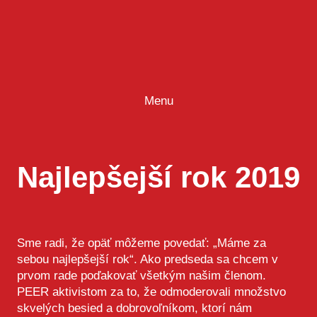
Prejsť
na
obsah
Menu
Najlepšejší rok 2019
Sme radi, že opäť môžeme povedať: „Máme za
sebou najlepšejší rok“. Ako predseda sa chcem v
prvom rade poďakovať všetkým našim členom.
PEER aktivistom za to, že odmoderovali množstvo
skvelých besied a dobrovoľníkom, ktorí nám