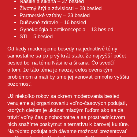
Násilie a šikana – 37 besied
Životný štýl a závislosti – 28 besied
Partnerské vzťahy – 23 besied
Duševné zdravie – 16 besied
Gynekológia a antikoncepcia – 13 besied
STI – 5 besied
Od kedy moderujeme besedy na jednotlivé témy
samostatne sa po prvý krát stalo, že najvyšší počet
besied bol na tému Násilie a šikana. Čo svedčí
o tom, že táto téma je naozaj celoslovenským
problémom a mali by sme jej venovať omnoho vyššiu
pozornosť.
Už niekoľko rokov sa okrem moderovania besied
venujeme aj organizovaniu voľno-časových podujatí,
ktorých cieľom je ukázať mladým ľuďom ako sa dá
tráviť voľný čas plnohodnotne a sa prostredníctvom
nich snažíme poskytnúť alternatívu k barovej kultúre.
Na týchto podujatiach dávame možnosť prezentovať